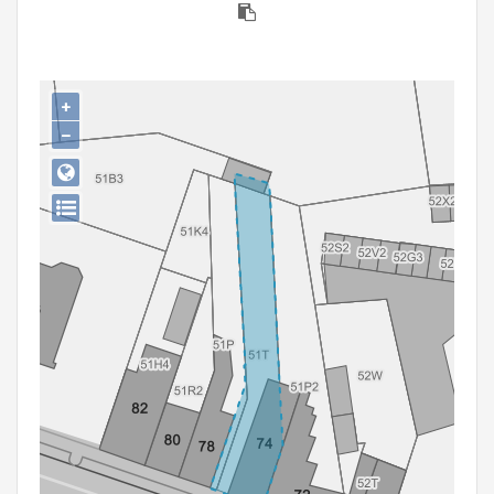
Persoon of collectief
Downloads
+
Hergebruik
−
Aanmelden