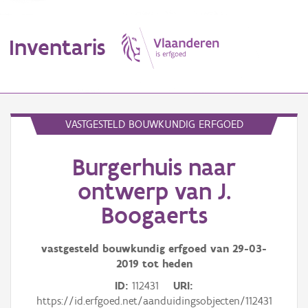
Inventaris
MENU
VASTGESTELD BOUWKUNDIG ERFGOED
Burgerhuis naar
Erfgoedobject
ontwerp van J.
Aanduidingsobject
Boogaerts
Waarneming
vastgesteld bouwkundig erfgoed van
29-03-
Thema
2019
tot heden
ID
112431
URI
Gebeurtenis
https://id.erfgoed.net/aanduidingsobjecten/112431