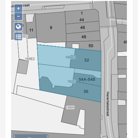
Persoon of collectief
+
−
Downloads
Hergebruik
Aanmelden