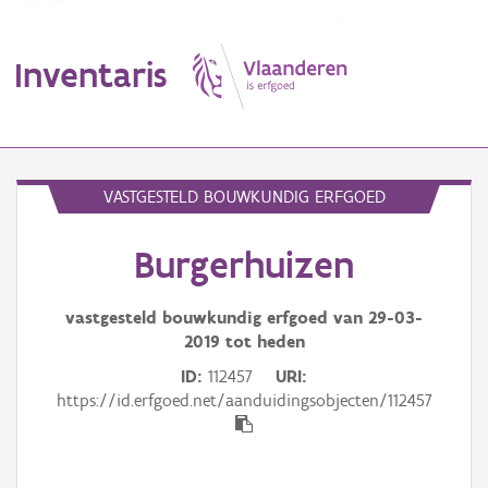
Inventaris
MENU
VASTGESTELD BOUWKUNDIG ERFGOED
Burgerhuizen
Erfgoedobject
Aanduidingsobject
vastgesteld bouwkundig erfgoed van
29-03-
2019
tot heden
Waarneming
ID
112457
URI
https://id.erfgoed.net/aanduidingsobjecten/112457
Thema
Gebeurtenis