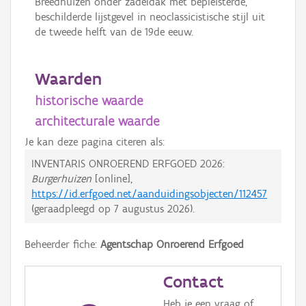
Breedhuizen onder zadeldak met bepleisterde,
beschilderde lijstgevel in neoclassicistische stijl uit
de tweede helft van de 19de eeuw.
Waarden
historische waarde
architecturale waarde
Je kan deze pagina citeren als:
INVENTARIS ONROEREND ERFGOED 2026:
Burgerhuizen
[online],
https://id.erfgoed.net/aanduidingsobjecten/112457
(geraadpleegd op
7 augustus 2026
).
Beheerder fiche:
Agentschap Onroerend Erfgoed
Contact
Heb je een vraag of