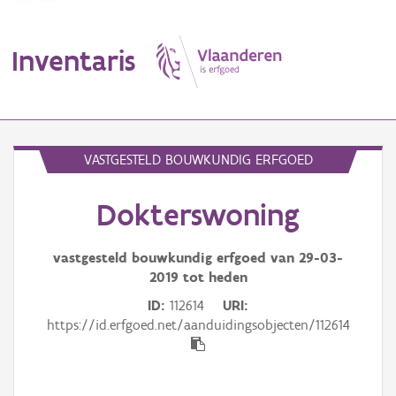
Inventaris
MENU
VASTGESTELD BOUWKUNDIG ERFGOED
Dokterswoning
Erfgoedobject
Aanduidingsobject
vastgesteld bouwkundig erfgoed van
29-03-
2019
tot heden
Waarneming
ID
112614
URI
https://id.erfgoed.net/aanduidingsobjecten/112614
Thema
Gebeurtenis