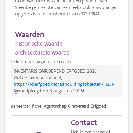
Gebouwd circa 1939 naar ontwerp van E. Van
Steenbergen, eerste van een reeks dokterswoningen
opgetrokken in Turnhout tussen 1939-1941.
Waarden
historische waarde
architecturale waarde
Je kan deze pagina citeren als:
INVENTARIS ONROEREND ERFGOED 2026:
Dokterswoning
[online],
https://id.erfgoed.net/aanduidingsobjecten/112614
(geraadpleegd op
8 augustus 2026
).
Beheerder fiche:
Agentschap Onroerend Erfgoed
Contact
Heb je een vraag of