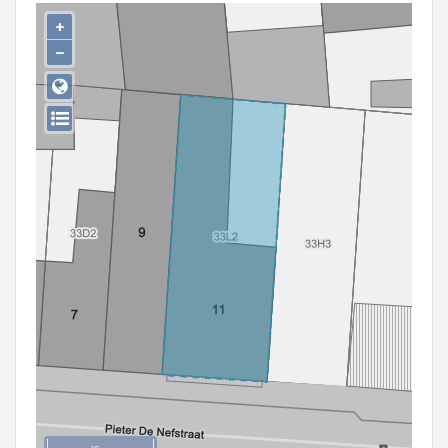
Persoon of collectief
+
−
Downloads
Hergebruik
Aanmelden