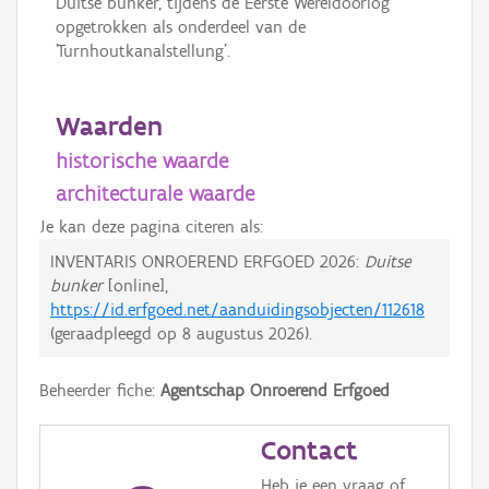
Duitse bunker, tijdens de Eerste Wereldoorlog
opgetrokken als onderdeel van de
'Turnhoutkanalstellung'.
Waarden
historische waarde
architecturale waarde
Je kan deze pagina citeren als:
INVENTARIS ONROEREND ERFGOED 2026:
Duitse
bunker
[online],
https://id.erfgoed.net/aanduidingsobjecten/112618
(geraadpleegd op
8 augustus 2026
).
Beheerder fiche:
Agentschap Onroerend Erfgoed
Contact
Heb je een vraag of