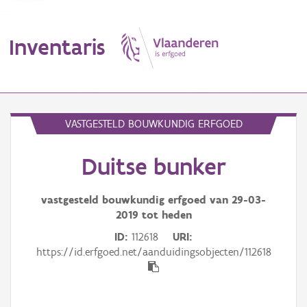
Inventaris
MENU
VASTGESTELD BOUWKUNDIG ERFGOED
Duitse bunker
Erfgoedobject
Aanduidingsobject
vastgesteld bouwkundig erfgoed van
29-03-
2019
tot heden
Waarneming
ID
112618
URI
https://id.erfgoed.net/aanduidingsobjecten/112618
Thema
Gebeurtenis