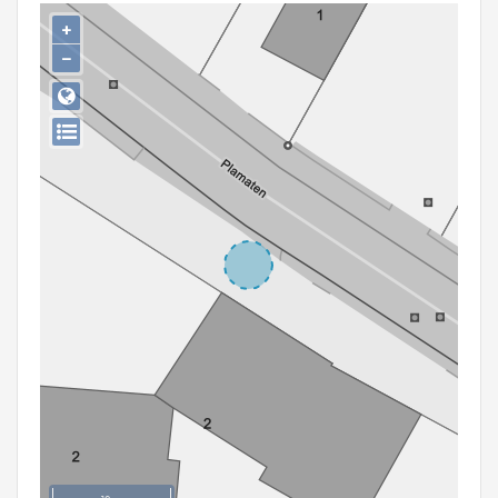
Persoon of collectief
+
−
Downloads
Hergebruik
Aanmelden