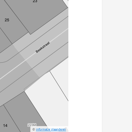
©
Informatie Vlaanderen