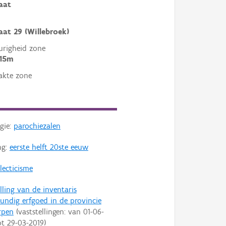
aat
aat 29 (Willebroek)
righeid zone
 15m
akte zone
gie:
parochiezalen
ng:
eerste helft 20ste eeuw
lecticisme
lling van de inventaris
ndig erfgoed in de provincie
rpen
(vaststellingen: van
01-06-
ot
29-03-2019
)