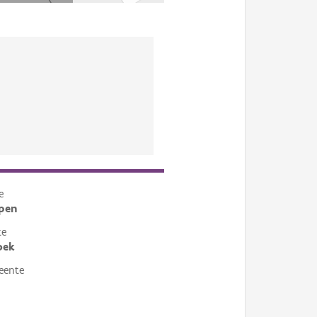
e
pen
te
oek
eente