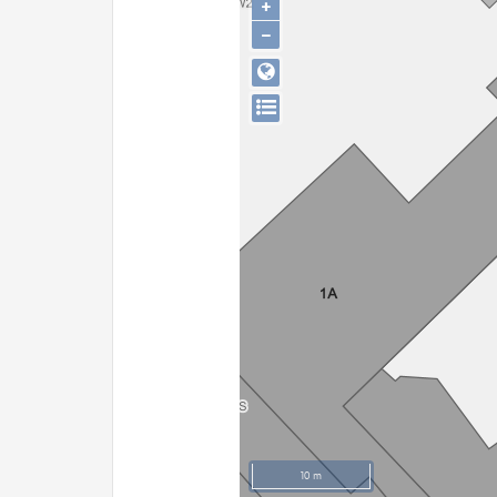
+
−
10 m