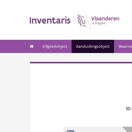
Inventaris
Erfgoedobject
Aanduidingsobject
Waarne
ID