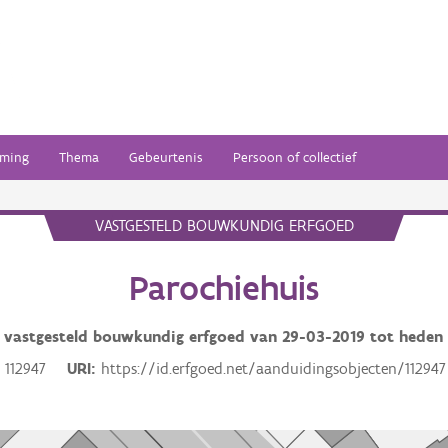
ming
Thema
Gebeurtenis
Persoon of collectief
VASTGESTELD BOUWKUNDIG ERFGOED
Parochiehuis
vastgesteld bouwkundig erfgoed van
29-03-2019
tot heden
112947
URI
https://id.erfgoed.net/aanduidingsobjecten/112947