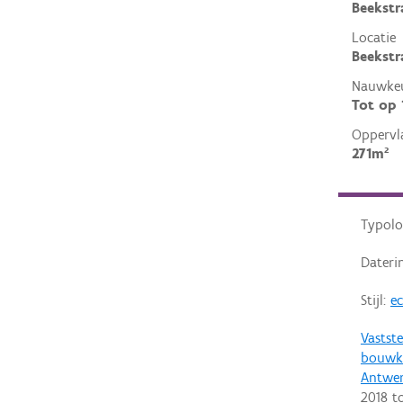
Beekstr
Locatie
Beekstr
Nauwkeu
Tot op
Oppervl
271m²
Typolo
Dateri
Stijl:
ec
Vastste
bouwku
Antwe
2018
t