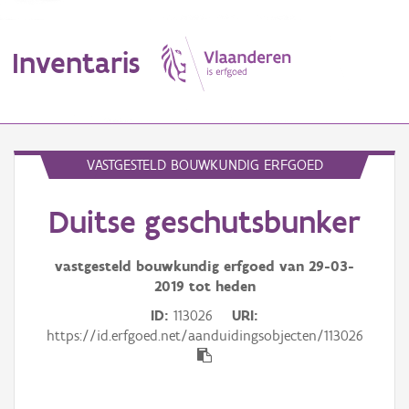
Inventaris
MENU
VASTGESTELD BOUWKUNDIG ERFGOED
Duitse geschutsbunker
Erfgoedobject
Aanduidingsobject
vastgesteld bouwkundig erfgoed van
29-03-
2019
tot heden
Waarneming
ID
113026
URI
https://id.erfgoed.net/aanduidingsobjecten/113026
Thema
Gebeurtenis