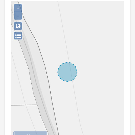
Persoon of collectief
+
−
Downloads
Hergebruik
Aanmelden