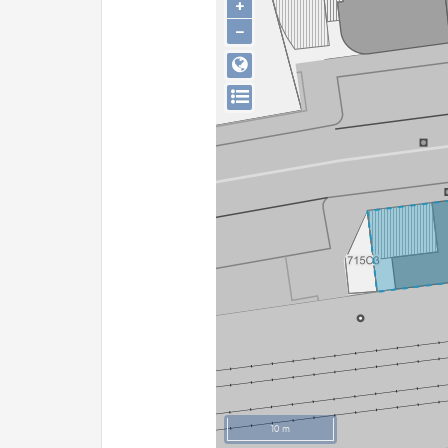
+
−
10 m