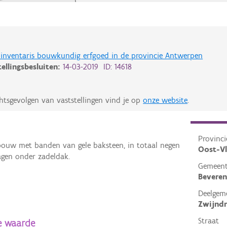
de inventaris bouwkundig erfgoed in de provincie Antwerpen
tellingsbesluiten:
14-03-2019 ID: 14618
htsgevolgen van vaststellingen vind je op
onze website
.
Provinci
bouw met banden van gele baksteen, in totaal negen
Oost-V
agen onder zadeldak.
Gemeen
Beveren
Deelgem
Zwijndr
Straat
e waarde