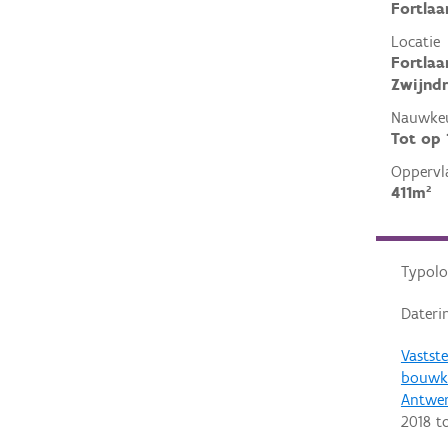
Fortlaa
Locatie
Fortlaa
Zwijndr
Nauwkeu
Tot op
Oppervl
411m²
Typolo
Dateri
Vastste
bouwku
Antwe
2018
t