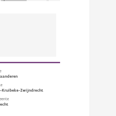
e
laanderen
te
-Kruibeke-Zwijndrecht
eente
echt