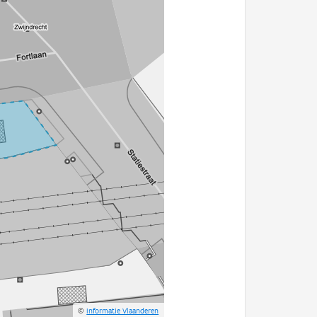
©
Informatie Vlaanderen