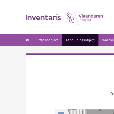
Inventaris
Erfgoedobject
Aanduidingsobject
Waarne
ID