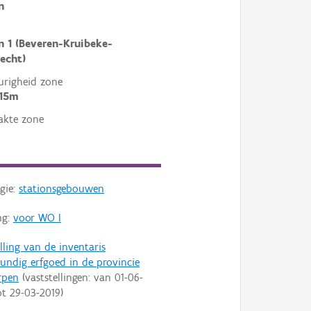
n
n 1 (Beveren-Kruibeke-
echt)
righeid zone
 15m
akte zone
gie:
stationsgebouwen
ng:
voor WO I
lling van de inventaris
ndig erfgoed in de provincie
rpen
(vaststellingen: van
01-06-
ot
29-03-2019
)