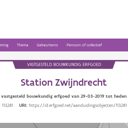
ming
Thema
Gebeurtenis
Persoon of collectief
VASTGESTELD BOUWKUNDIG ERFGOED
Station Zwijndrecht
vastgesteld bouwkundig erfgoed van
29-03-2019
tot heden
113281
URI
https://id.erfgoed.net/aanduidingsobjecten/113281