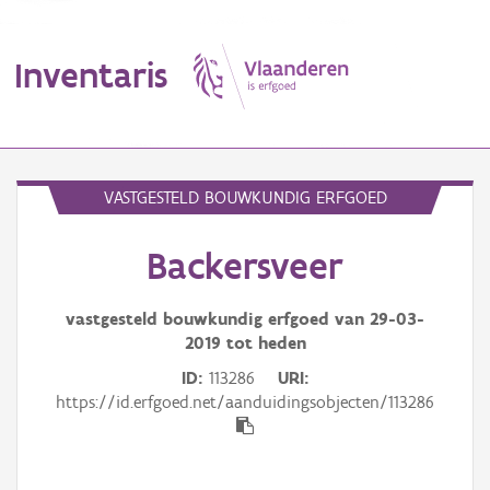
Inventaris
MENU
VASTGESTELD BOUWKUNDIG ERFGOED
Backersveer
Erfgoedobject
Aanduidingsobject
vastgesteld bouwkundig erfgoed van
29-03-
2019
tot heden
Waarneming
ID
113286
URI
https://id.erfgoed.net/aanduidingsobjecten/113286
Thema
Gebeurtenis