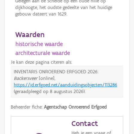
Gelegen aan de Schelde op een oude hille op
dijkhoogte, het oudste gedeelte van het huidige
gebouw dateert van 1629.
Waarden
historische waarde
architecturale waarde
Je kan deze pagina citeren als:
INVENTARIS ONROEREND ERFGOED 2026:
Backersveer
[online],
https://id.erfgoed.net/aanduidingsobjecten/113286
(geraadpleegd op
8 augustus 2026
).
Beheerder fiche:
Agentschap Onroerend Erfgoed
Contact
Heb je een vraag of