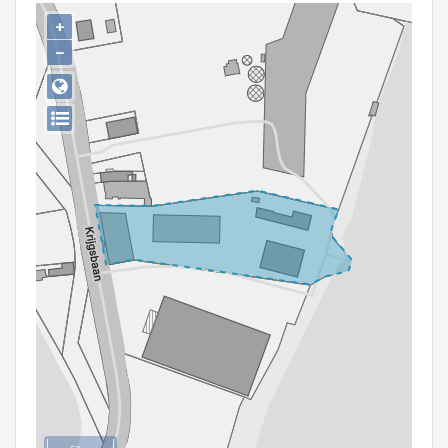
Persoon of collectief
+
−
Downloads
Hergebruik
Aanmelden