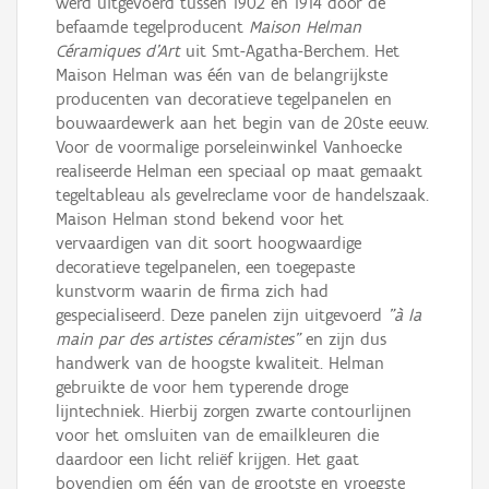
werd uitgevoerd tussen 1902 en 1914 door de
befaamde tegelproducent
Maison Helman
Céramiques d'Art
uit Smt-Agatha-Berchem. Het
Maison Helman was één van de belangrijkste
producenten van decoratieve tegelpanelen en
bouwaardewerk aan het begin van de 20ste eeuw.
Voor de voormalige porseleinwinkel Vanhoecke
realiseerde Helman een speciaal op maat gemaakt
tegeltableau als gevelreclame voor de handelszaak.
Maison Helman stond bekend voor het
vervaardigen van dit soort hoogwaardige
decoratieve tegelpanelen, een toegepaste
kunstvorm waarin de firma zich had
gespecialiseerd. Deze panelen zijn uitgevoerd
"à la
main par des artistes céramistes"
en zijn dus
handwerk van de hoogste kwaliteit. Helman
gebruikte de voor hem typerende droge
lijntechniek. Hierbij zorgen zwarte contourlijnen
voor het omsluiten van de emailkleuren die
daardoor een licht reliëf krijgen. Het gaat
bovendien om één van de grootste en vroegste