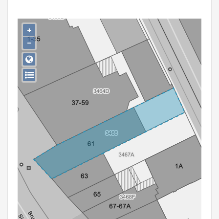
Persoon of collectief
Downloads
+
−
Hergebruik
Aanmelden