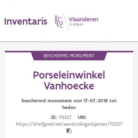
Inventaris
MENU
BESCHERMD MONUMENT
Porseleinwinkel
Erfgoedobject
Vanhoecke
Aanduidingsobject
beschermd monument van
17-07-2018
tot
Waarneming
heden
Thema
ID
113327
URI
https://id.erfgoed.net/aanduidingsobjecten/113327
Gebeurtenis