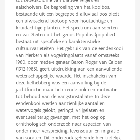
tot broedkolonie van blauwe reigers en
aalscholvers. De begroeiing van het kooibos,
bestaande uit een begreppeld alluviaal bos biedt
een afwisselend biotoop voor houtachtige en
kruidachtige planten. Het spectrum aan soorten
en variëteiten uit het genus Populus (populier)
bestaat uit specifieke en karakteristieke
cultuurvariëteiten. Het gebruik van de eendenkooi
van Merkern als vogelringplaats vanaf omstreeks
1960, door mede-eigenaar Baron Roger van Caloen
(1912-1985), geeft uitdrukking aan een aanvullende
wetenschappelijke waarde. Het inschakelen van
deze liefhebberij was een aanvulling bij de
jachtfunctie maar betekende ook een motivatie
tot behoud van de vangstinstallatie. In deze
eendenkooi werden aanzienlijke aantallen
watervogels gelokt, geringd, vrijgelaten en
eventueel terug gevangen, met het oog op
ornithologisch onderzoek naar aspecten van
onder meer verspreiding, levensduur en migratie
van soorten. Dit onderzoek gebeurde hier tijdelijk