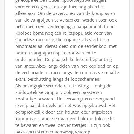
gerecupereerde houten spoorwegdwarsliggers,
vormen één geheel en zijn hier nog als relict
afleesbaar. Om de oeverzones van de kooiplas en
van de vangpijpen te versterken werden toen ook
betonnen oeververdedigingen aangebracht. In het
kooibos komt nog een relictpopulatie voor van
Canadese kornoelje, die origineel als vlecht- en
bindmateriaal dienst deed om de eendenkooi met
houten vangpijpen op te bouwen en te
onderhouden. De plaatselijke heesterbeplanting
van sneeuwbes langs delen van het kooipad en op
de verhoogde bermen langs de kooiplas verschafte
extra beschutting langs de loopschermen.
Als belangrijke secundaire uitrusting is nabij de
zuidoostelijke vangpijp ook een bakstenen
kooihuisje bewaard. Het vervangt een voorgaand
exemplaar dat deels uit riet was opgebouwd. Het
oorspronkelijk door een houten deur afgesloten
kooihuisje is voorzien van een bak om lokvoeder
te bewaren en twee loervenstertjes. Er zijn ook
bakstenen steunen aanwezig waarop