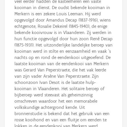
veel eerder hadden de kasteelheren een vaste
kooiman in dienst. De oudst bekende kooiman in
Merkern is een zekere Louis Leeman. Hij werd
opgevolgd door Amandus Decap (1837-1916), wiens
echtgenote, Rosalie Dekeirel (1845-1940), de enige
bekende kooivrouw is in Vlaanderen. Zij werden in
hun functie opgevolgd door hun zoon René Decap
(1875-1931). Het uitzonderlijke landelijke beroep van
kooiman werd in stilte en eenzaamheid en vaak 's
nachts op en rond de eendenkooi uitgeoefend. De
laatste kooiman van de eendenkooi van Merkern
was Gerard Van Peperstraete, die het vak leerde
van zijn vader Arsène Van Peperstraete. Zijn
schoonzoon Ivan Desot is de laatste hulp-
kooiman in Vlaanderen. Het solitaire beroep of
bijberoep werd steevast als geheimzinnig
omschreven waardoor het een memorabele
volkskundige achtergrond kende. Uit
bronnenstudie is bekend dat het gebruik van een
rosse kooihond en van een fluitje om eenden te
lokken in de eendenkooi van Merkern werd