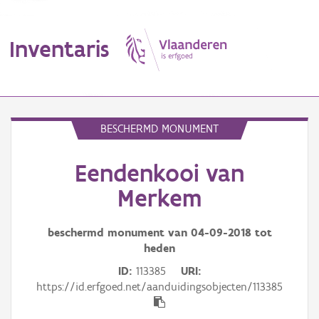
Inventaris
MENU
BESCHERMD MONUMENT
Eendenkooi van
Erfgoedobject
Merkem
Aanduidingsobject
beschermd monument van
04-09-2018
tot
Waarneming
heden
Thema
ID
113385
URI
https://id.erfgoed.net/aanduidingsobjecten/113385
Gebeurtenis