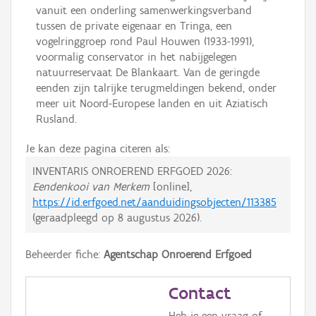
vanuit een onderling samenwerkingsverband
tussen de private eigenaar en Tringa, een
vogelringgroep rond Paul Houwen (1933-1991),
voormalig conservator in het nabijgelegen
natuurreservaat De Blankaart. Van de geringde
eenden zijn talrijke terugmeldingen bekend, onder
meer uit Noord-Europese landen en uit Aziatisch
Rusland.
Je kan deze pagina citeren als:
INVENTARIS ONROEREND ERFGOED 2026:
Eendenkooi van Merkem
[online],
https://id.erfgoed.net/aanduidingsobjecten/113385
(geraadpleegd op
8 augustus 2026
).
Beheerder fiche:
Agentschap Onroerend Erfgoed
Contact
Heb je een vraag of