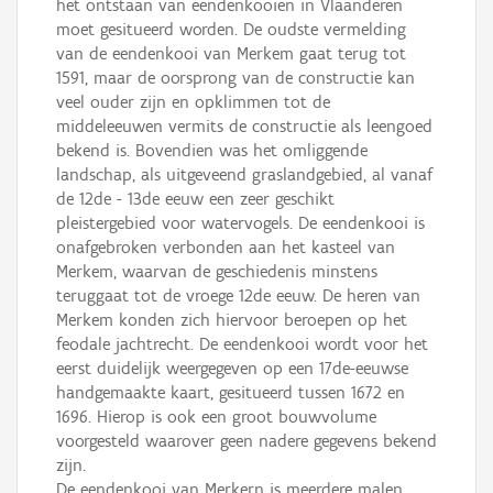
het ontstaan van eendenkooien in Vlaanderen
moet gesitueerd worden. De oudste vermelding
van de eendenkooi van Merkem gaat terug tot
1591, maar de oorsprong van de constructie kan
veel ouder zijn en opklimmen tot de
middeleeuwen vermits de constructie als leengoed
bekend is. Bovendien was het omliggende
landschap, als uitgeveend graslandgebied, al vanaf
de 12de - 13de eeuw een zeer geschikt
pleistergebied voor watervogels. De eendenkooi is
onafgebroken verbonden aan het kasteel van
Merkem, waarvan de geschiedenis minstens
teruggaat tot de vroege 12de eeuw. De heren van
Merkem konden zich hiervoor beroepen op het
feodale jachtrecht. De eendenkooi wordt voor het
eerst duidelijk weergegeven op een 17de-eeuwse
handgemaakte kaart, gesitueerd tussen 1672 en
1696. Hierop is ook een groot bouwvolume
voorgesteld waarover geen nadere gegevens bekend
zijn.
De eendenkooi van Merkern is meerdere malen