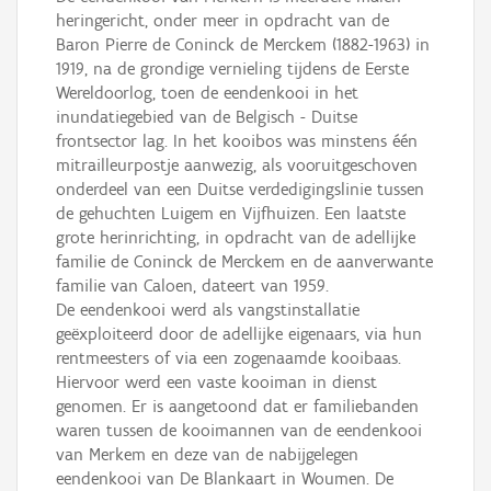
heringericht, onder meer in opdracht van de
Baron Pierre de Coninck de Merckem (1882-1963) in
1919, na de grondige vernieling tijdens de Eerste
Wereldoorlog, toen de eendenkooi in het
inundatiegebied van de Belgisch - Duitse
frontsector lag. In het kooibos was minstens één
mitrailleurpostje aanwezig, als vooruitgeschoven
onderdeel van een Duitse verdedigingslinie tussen
de gehuchten Luigem en Vijfhuizen. Een laatste
grote herinrichting, in opdracht van de adellijke
familie de Coninck de Merckem en de aanverwante
familie van Caloen, dateert van 1959.
De eendenkooi werd als vangstinstallatie
geëxploiteerd door de adellijke eigenaars, via hun
rentmeesters of via een zogenaamde kooibaas.
Hiervoor werd een vaste kooiman in dienst
genomen. Er is aangetoond dat er familiebanden
waren tussen de kooimannen van de eendenkooi
van Merkem en deze van de nabijgelegen
eendenkooi van De Blankaart in Woumen. De