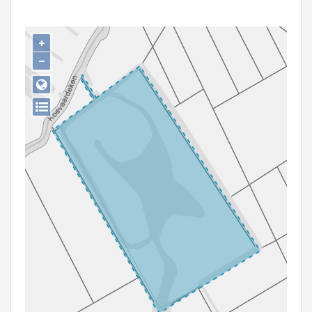
Persoon of collectief
Downloads
+
−
Hergebruik
Aanmelden