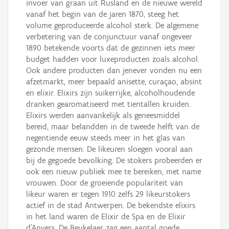
invoer van graan uit Rusland en de nieuwe wereld
vanaf het begin van de jaren 1870, steeg het
volume geproduceerde alcohol sterk. De algemene
verbetering van de conjunctuur vanaf ongeveer
1890 betekende voorts dat de gezinnen iets meer
budget hadden voor luxeproducten zoals alcohol.
Ook andere producten dan jenever vonden nu een
afzetmarkt, meer bepaald anisette, curaçao, absint
en elixir. Elixirs zijn suikerrijke, alcoholhoudende
dranken gearomatiseerd met tientallen kruiden.
Elixirs werden aanvankelijk als geneesmiddel
bereid, maar belandden in de tweede helft van de
negentiende eeuw steeds meer in het glas van
gezonde mensen. De likeuren sloegen vooral aan
bij de gegoede bevolking. De stokers probeerden er
ook een nieuw publiek mee te bereiken, met name
vrouwen. Door de groeiende populariteit van
likeur waren er tegen 1910 zelfs 29 likeurstokers
actief in de stad Antwerpen. De bekendste elixirs
in het land waren de Elixir de Spa en de Elixir
d’Anvers. De Beukelaer zag een aantal goede