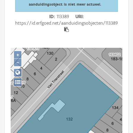
Persoon of collectief
aanduidingsobject is niet meer actueel.
Downloads
ID
113389
URI
https://id.erfgoed.net/aanduidingsobjecten/113389
Hergebruik
Aanmelden
+
−