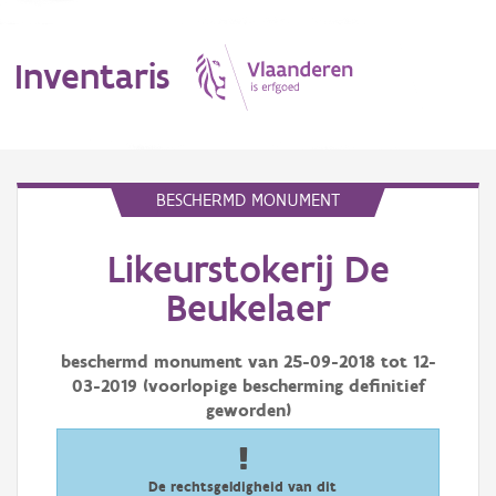
Inventaris
MENU
BESCHERMD MONUMENT
Likeurstokerij De
Erfgoedobject
Beukelaer
Aanduidingsobject
beschermd monument van
25-09-2018
tot
12-
Waarneming
03-2019
(voorlopige bescherming definitief
geworden)
Thema
Gebeurtenis
De rechtsgeldigheid van dit