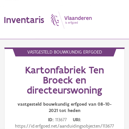
Inventaris
MENU
VASTGESTELD BOUWKUNDIG ERFGOED
Kartonfabriek Ten
Erfgoedobject
Broeck en
Aanduidingsobject
directeurswoning
Waarneming
vastgesteld bouwkundig erfgoed van
08-10-
Thema
2021
tot heden
ID
113677
URI
Gebeurtenis
https://id.erfgoed.net/aanduidingsobjecten/113677