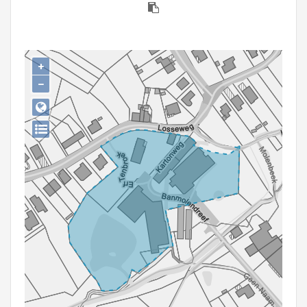
Persoon of collectief
Downloads
+
Hergebruik
−
Aanmelden