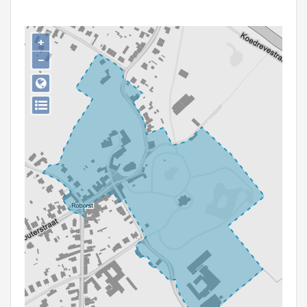
Persoon of collectief
Downloads
+
−
Hergebruik
Aanmelden