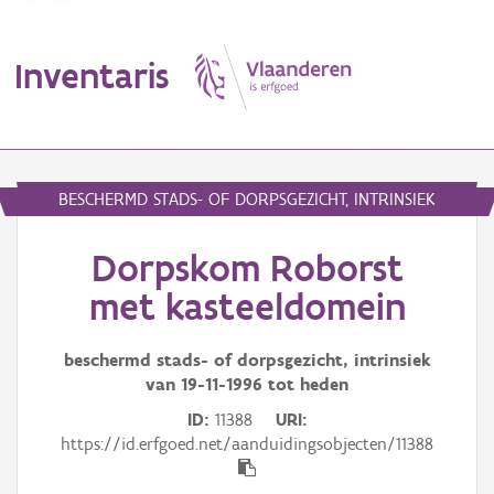
Inventaris
MENU
BESCHERMD STADS- OF DORPSGEZICHT, INTRINSIEK
Dorpskom Roborst
Erfgoedobject
met kasteeldomein
Aanduidingsobject
beschermd stads- of dorpsgezicht, intrinsiek
Waarneming
van
19-11-1996
tot heden
Thema
ID
11388
URI
https://id.erfgoed.net/aanduidingsobjecten/11388
Gebeurtenis