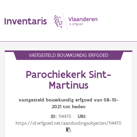
Inventaris
MENU
VASTGESTELD BOUWKUNDIG ERFGOED
Parochiekerk Sint-
Erfgoedobject
Martinus
Aanduidingsobject
vastgesteld bouwkundig erfgoed van
08-10-
Waarneming
2021
tot heden
Thema
ID
114470
URI
https://id.erfgoed.net/aanduidingsobjecten/114470
Gebeurtenis