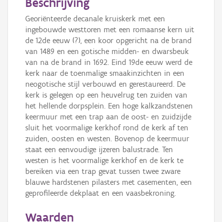
Beschrijving
Georiënteerde decanale kruiskerk met een
ingebouwde westtoren met een romaanse kern uit
de 12de eeuw (?), een koor opgericht na de brand
van 1489 en een gotische midden- en dwarsbeuk
van na de brand in 1692. Eind 19de eeuw werd de
kerk naar de toenmalige smaakinzichten in een
neogotische stijl verbouwd en gerestaureerd. De
kerk is gelegen op een heuvelrug ten zuiden van
het hellende dorpsplein. Een hoge kalkzandstenen
keermuur met een trap aan de oost- en zuidzijde
sluit het voormalige kerkhof rond de kerk af ten
zuiden, oosten en westen. Bovenop de keermuur
staat een eenvoudige ijzeren balustrade. Ten
westen is het voormalige kerkhof en de kerk te
bereiken via een trap gevat tussen twee zware
blauwe hardstenen pilasters met casementen, een
geprofileerde dekplaat en een vaasbekroning.
Waarden