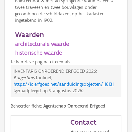
Baksteenbouw met verspringende volumes, één +
twee traveeën en twee bouwlagen onder
gecombineerde schilddaken, op het kadaster
ingetekend in 1902.
Waarden
architecturale waarde
historische waarde
Je kan deze pagina citeren als:
INVENTARIS ONROEREND ERFGOED 2026:
Burgerhuis
[online],
https://id.erfgoed.net/aanduidingsobjecten/116131
(geraadpleegd op
9 augustus 2026
).
Beheerder fiche:
Agentschap Onroerend Erfgoed
Contact
Heb je een vraag of