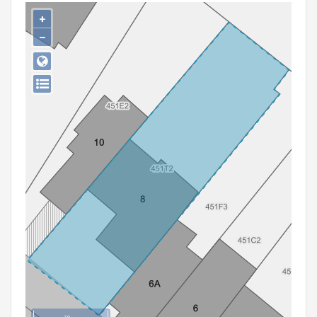
Persoon of collectief
+
−
Downloads
Hergebruik
Aanmelden