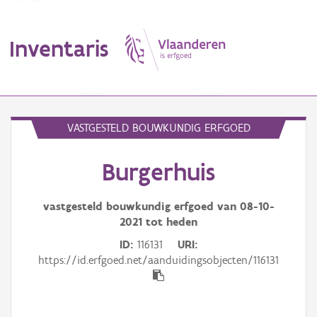
Inventaris
MENU
VASTGESTELD BOUWKUNDIG ERFGOED
Burgerhuis
Erfgoedobject
Aanduidingsobject
vastgesteld bouwkundig erfgoed van
08-10-
2021
tot heden
Waarneming
ID
116131
URI
https://id.erfgoed.net/aanduidingsobjecten/116131
Thema
Gebeurtenis