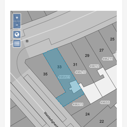
Persoon of collectief
Downloads
+
−
Hergebruik
Aanmelden