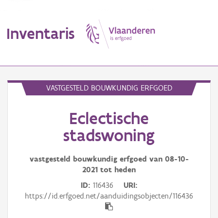
Inventaris
MENU
VASTGESTELD BOUWKUNDIG ERFGOED
Eclectische
Erfgoedobject
stadswoning
Aanduidingsobject
vastgesteld bouwkundig erfgoed van
08-10-
Waarneming
2021
tot heden
Thema
ID
116436
URI
https://id.erfgoed.net/aanduidingsobjecten/116436
Gebeurtenis