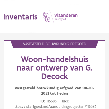
Inventaris
MENU
VASTGESTELD BOUWKUNDIG ERFGOED
Woon-handelshuis
Erfgoedobject
naar ontwerp van G.
Aanduidingsobject
Decock
Waarneming
vastgesteld bouwkundig erfgoed van
08-10-
Thema
2021
tot heden
ID
116586
URI
Gebeurtenis
https://id.erfgoed.net/aanduidingsobjecten/116586