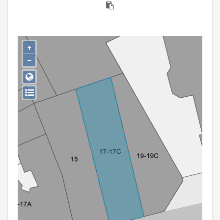
Persoon of collectief
Downloads
+
Hergebruik
−
Aanmelden