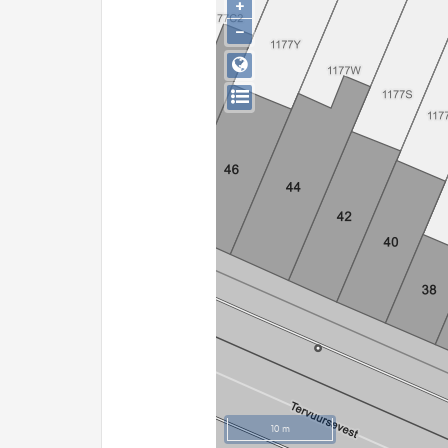
+
−
10 m