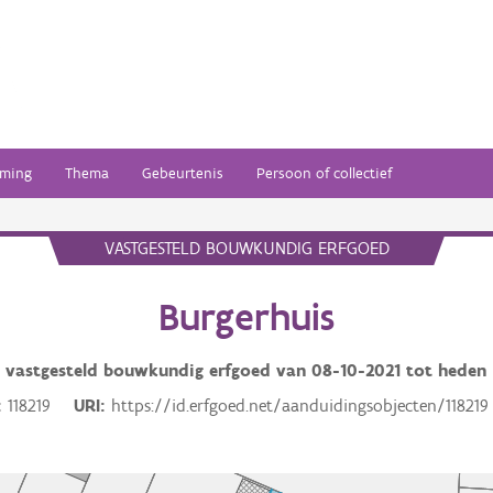
ming
Thema
Gebeurtenis
Persoon of collectief
VASTGESTELD BOUWKUNDIG ERFGOED
Burgerhuis
vastgesteld bouwkundig erfgoed van
08-10-2021
tot heden
118219
URI
https://id.erfgoed.net/aanduidingsobjecten/118219