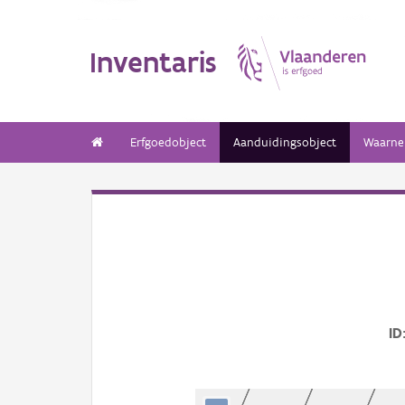
Inventaris
Erfgoedobject
Aanduidingsobject
Waarne
ID