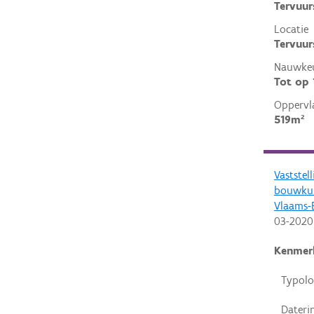
Tervuur
Locatie
Tervuur
Nauwkeu
Tot op
Oppervl
519m²
Vaststel
bouwkun
Vlaams-
03-2020
Kenmer
Typolo
Dateri