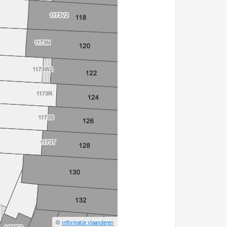
©
Informatie Vlaanderen