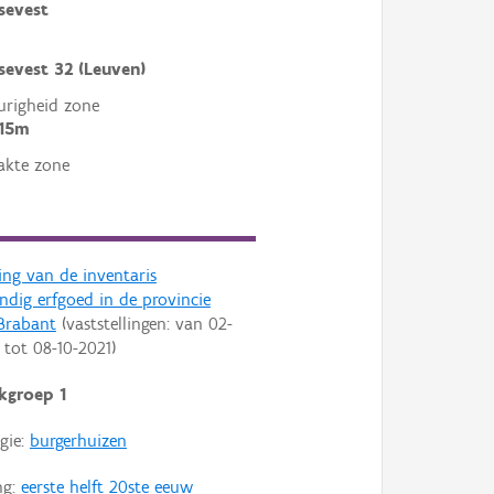
sevest
sevest 32 (Leuven)
righeid zone
 15m
akte zone
ling van de inventaris
dig erfgoed in de provincie
Brabant
(vaststellingen: van
02-
tot
08-10-2021
)
kgroep 1
gie:
burgerhuizen
ng:
eerste helft 20ste eeuw