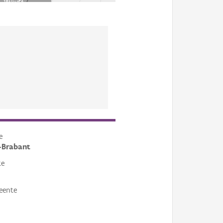
e
-Brabant
te
eente