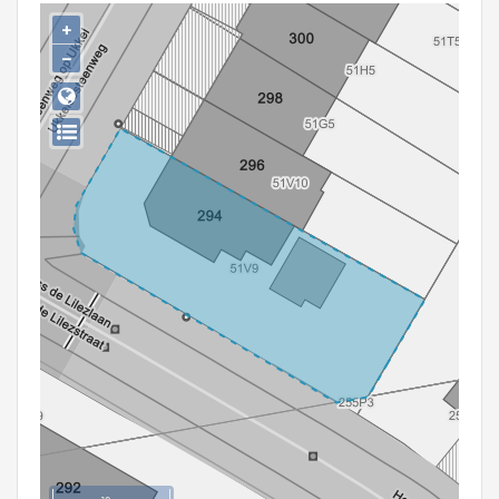
Persoon of collectief
+
−
Downloads
Hergebruik
Aanmelden