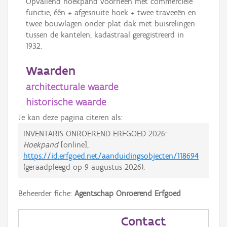
Opvallend hoekpand voorheen met commerciële
functie, één + afgesnuite hoek + twee traveeën en
twee bouwlagen onder plat dak met buisrelingen
tussen de kantelen, kadastraal geregistreerd in
1932.
Waarden
architecturale waarde
historische waarde
Je kan deze pagina citeren als:
INVENTARIS ONROEREND ERFGOED 2026:
Hoekpand
[online],
https://id.erfgoed.net/aanduidingsobjecten/118694
(geraadpleegd op
9 augustus 2026
).
Beheerder fiche:
Agentschap Onroerend Erfgoed
Contact