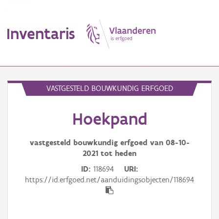
Inventaris
MENU
VASTGESTELD BOUWKUNDIG ERFGOED
Hoekpand
Erfgoedobject
Aanduidingsobject
vastgesteld bouwkundig erfgoed van
08-10-
2021
tot heden
Waarneming
ID
118694
URI
https://id.erfgoed.net/aanduidingsobjecten/118694
Thema
Gebeurtenis