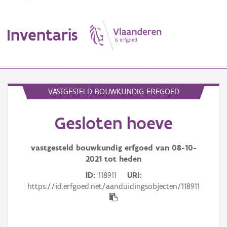
Inventaris
MENU
VASTGESTELD BOUWKUNDIG ERFGOED
Gesloten hoeve
Erfgoedobject
Aanduidingsobject
vastgesteld bouwkundig erfgoed van
08-10-
2021
tot heden
Waarneming
ID
118911
URI
https://id.erfgoed.net/aanduidingsobjecten/118911
Thema
Gebeurtenis