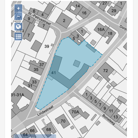
Persoon of collectief
+
−
Downloads
Hergebruik
Aanmelden