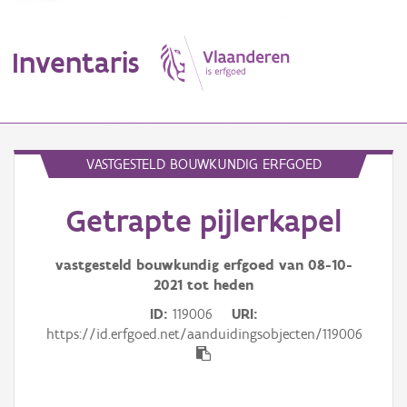
Inventaris
MENU
VASTGESTELD BOUWKUNDIG ERFGOED
Getrapte pijlerkapel
Erfgoedobject
Aanduidingsobject
vastgesteld bouwkundig erfgoed van
08-10-
2021
tot heden
Waarneming
ID
119006
URI
https://id.erfgoed.net/aanduidingsobjecten/119006
Thema
Gebeurtenis