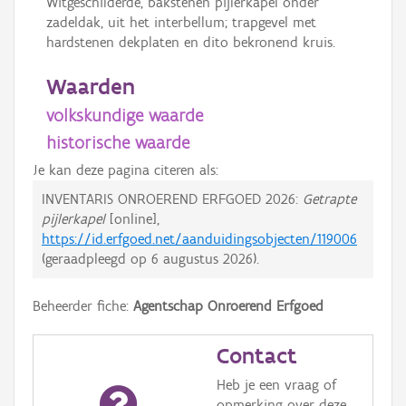
Witgeschilderde, bakstenen pijlerkapel onder
zadeldak, uit het interbellum; trapgevel met
hardstenen dekplaten en dito bekronend kruis.
Waarden
volkskundige waarde
historische waarde
Je kan deze pagina citeren als:
INVENTARIS ONROEREND ERFGOED 2026:
Getrapte
pijlerkapel
[online],
https://id.erfgoed.net/aanduidingsobjecten/119006
(geraadpleegd op
6 augustus 2026
).
Beheerder fiche:
Agentschap Onroerend Erfgoed
Contact
Heb je een vraag of
opmerking over deze