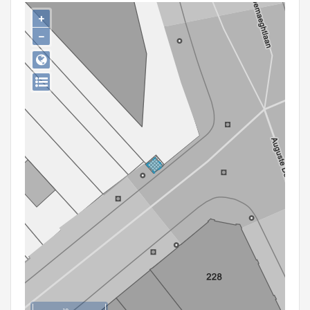
Persoon of collectief
+
−
Downloads
Hergebruik
Aanmelden