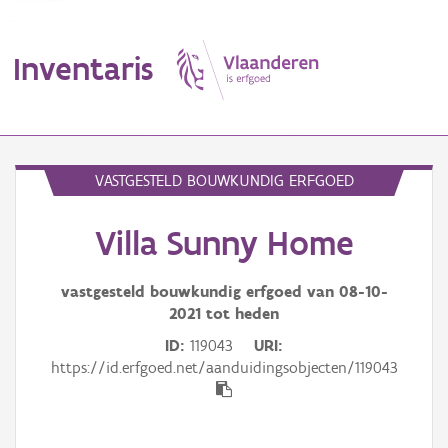
Inventaris
MENU
VASTGESTELD BOUWKUNDIG ERFGOED
Villa Sunny Home
Erfgoedobject
Aanduidingsobject
vastgesteld bouwkundig erfgoed van
08-10-
2021
tot heden
Waarneming
ID
119043
URI
https://id.erfgoed.net/aanduidingsobjecten/119043
Thema
Gebeurtenis