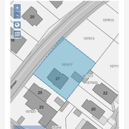
Persoon of collectief
+
−
Downloads
Hergebruik
Aanmelden