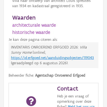
Villa naar ontwerp van architect Louis Spreutels
van 1934 en kadastraal geregistreerd in 1935.
Waarden
architecturale waarde
historische waarde
Je kan deze pagina citeren als:
INVENTARIS ONROEREND ERFGOED 2026:
Villa
Sunny Home
[online],
https://id.erfgoed.net/aanduidingsobjecten/119043
(geraadpleegd op
6 augustus 2026
).
Beheerder fiche:
Agentschap Onroerend Erfgoed
Contact
Heb je een vraag of
opmerking over deze
fiche?
Meld het ons via