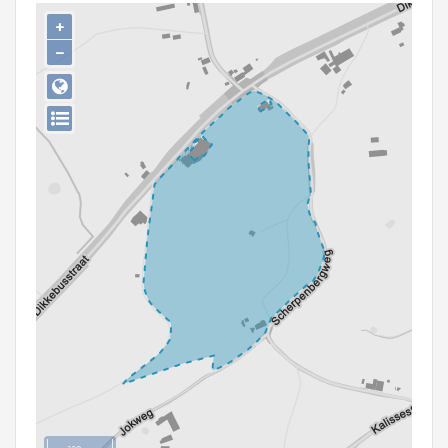
Persoon of collectief
+
−
Downloads
Hergebruik
Aanmelden