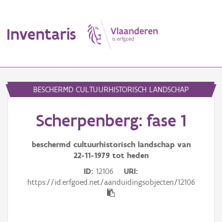
Inventaris
MENU
BESCHERMD CULTUURHISTORISCH LANDSCHAP
Scherpenberg: fase 1
Erfgoedobject
Aanduidingsobject
beschermd cultuurhistorisch landschap van
22-11-1979
tot heden
Waarneming
ID
12106
URI
https://id.erfgoed.net/aanduidingsobjecten/12106
Thema
Gebeurtenis