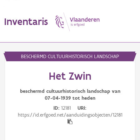
Inventaris
MENU
BESCHERMD CULTUURHISTORISCH LANDSCHAP
Het Zwin
Erfgoedobject
Aanduidingsobject
beschermd cultuurhistorisch landschap van
07-04-1939
tot heden
Waarneming
ID
12181
URI
https://id.erfgoed.net/aanduidingsobjecten/12181
Thema
Gebeurtenis