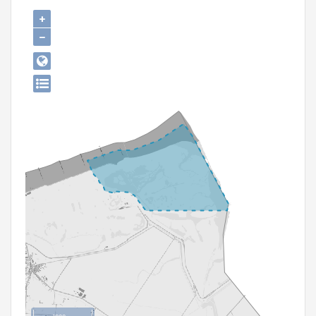
Persoon of collectief
+
−
Downloads
Hergebruik
Aanmelden