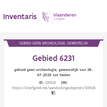
Inventaris
MENU
GEBIED GEEN ARCHEOLOGIE, GEWESTELIJK
Gebied 6231
Erfgoedobject
Aanduidingsobject
gebied geen archeologie, gewestelijk van
28-
07-2020
tot heden
Waarneming
ID
126926
URI
https://id.erfgoed.net/aanduidingsobjecten/126926
Thema
Gebeurtenis