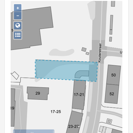
Persoon of collectief
+
−
Downloads
Hergebruik
Aanmelden