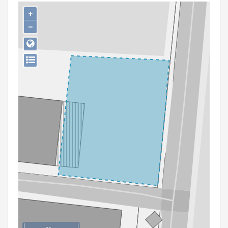
Persoon of collectief
+
−
Downloads
Hergebruik
Aanmelden