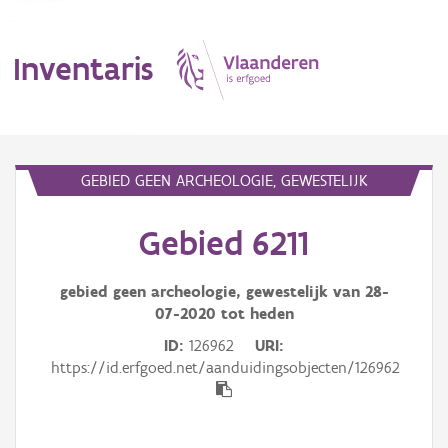
Inventaris
MENU
GEBIED GEEN ARCHEOLOGIE, GEWESTELIJK
Gebied 6211
Erfgoedobject
Aanduidingsobject
gebied geen archeologie, gewestelijk van
28-
07-2020
tot heden
Waarneming
ID
126962
URI
https://id.erfgoed.net/aanduidingsobjecten/126962
Thema
Gebeurtenis