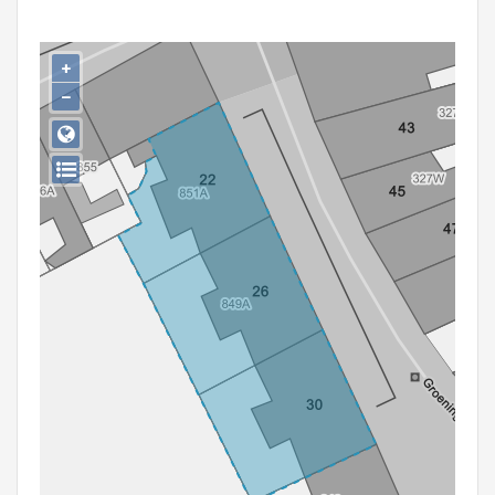
Persoon of collectief
Downloads
+
−
Hergebruik
Aanmelden