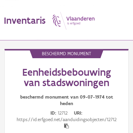
Inventaris
MENU
BESCHERMD MONUMENT
Eenheidsbebouwing
Erfgoedobject
van stadswoningen
Aanduidingsobject
beschermd monument van
09-07-1974
tot
Waarneming
heden
Thema
ID
12712
URI
https://id.erfgoed.net/aanduidingsobjecten/12712
Gebeurtenis