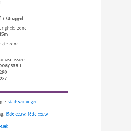
f
 7 (Brugge)
righeid zone
 15m
akte zone
mingsdossiers
005/339.1
290
237
gie:
stadswoningen
ng:
15de eeuw
,
16de eeuw
tiek