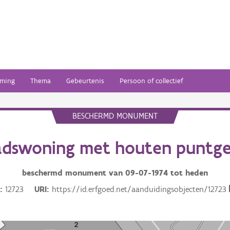
ming
Thema
Gebeurtenis
Persoon of collectief
BESCHERMD MONUMENT
adswoning met houten puntge
beschermd monument van
09-07-1974
tot heden
D
12723
URI
https://id.erfgoed.net/aanduidingsobjecten/12723