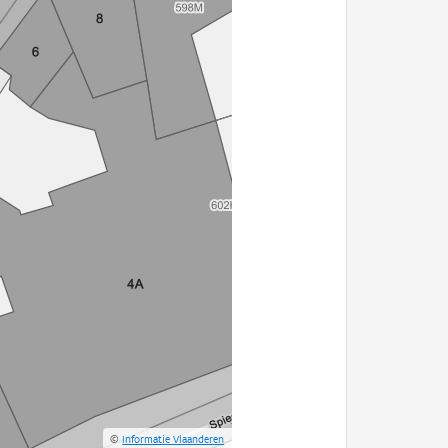
©
Informatie Vlaanderen