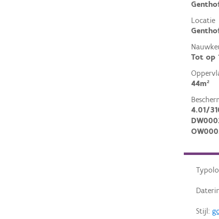
Gentho
Locatie
Genthof
Nauwkeu
Tot op
Oppervl
44m²
Bescher
4.01/31
DW000
OW000
Typolo
Dateri
Stijl:
go