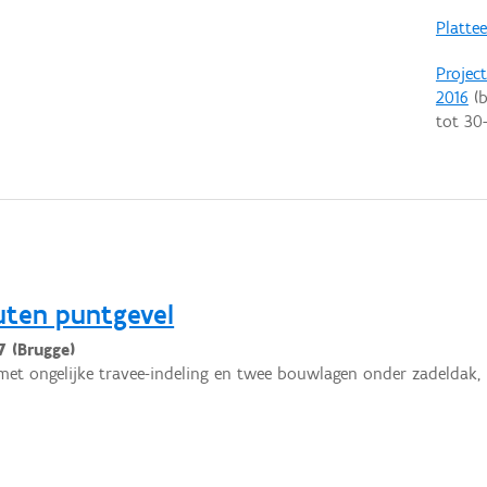
Platte
Projec
2016
(b
tot
30
uten puntgevel
7 (Brugge)
met ongelijke travee-indeling en twee bouwlagen onder zadeldak, 