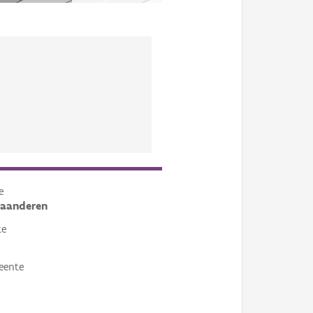
e
laanderen
te
eente