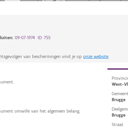
luiten:
09-07-1974 ID: 755
chtsgevolgen van beschermingen vind je op
onze website
.
Provinci
nument.
West-V
Gemeen
Brugge
Deelgem
nument omwille van het algemeen belang.
Brugge
Straat