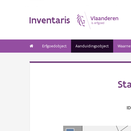
Inventaris
Erfgoedobject
Aanduidingsobject
Waarne
St
I