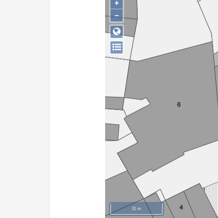
+
−
10 m