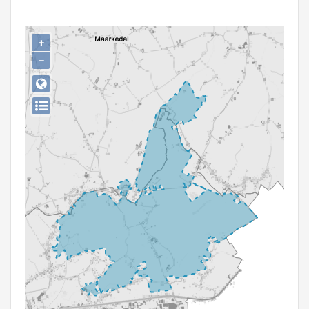
Persoon of collectief
Downloads
+
−
Hergebruik
Aanmelden