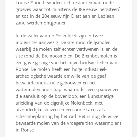
Louise-Marie bevinden zich restanten van oude
groeves waar tot minstens de 18e eeuw ‘bergsteen’
en tot in de 20e eeuw fijn Diestiaan en Lediaan
zand werden ontgonnen.
In de vallei van de Molenbeek zijn er twee
molensites aanwezig. De site rond de Ijsmolen,
waarbij de molen zelf echter verdwenen is, en de
site rond de Brembosmolen. De Brembosmolen is
een gave getuige van het nijverheidsverleden van
Ronse. De molen heeft een hoge industrieel-
archeologische waarde omwille van de gaaf
bewaarde industriële gebouwen en het
watermolenlandschap, waaronder een spaarvijver
die aansluit op de bovenloop, een kunstmatige
afleiding van de eigenlijke Molenbeek, met
afzonderlijke sluizen en een oude taxus als
schermbeplanting bij het rad. Het is nog de enige
bewaarde molen van de vroegere tien watermolens
in Ronse.