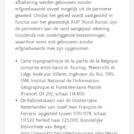
afbakening werden gebouwen zonder
erfgoedwaarde zoveel mogelijk uit de perimeter
geweerd. Omdat het gebied wordt vastgesteld in
functie van het gewestelijk RUP ‘Rond Ronse’, zijn
de perimeters aan de rand aangepast rekening
houdende met onderliggende bestemmingen,
waardoor soms ook gebouwen zonder
erfgoedwaarde mee zijn opgenomen.
Carte topographique de la partie de la Belgique
comprise entre Gand et Tournay, Maestricht et
Liège, levée par Villaret, Ingénieur du Roi, 1745-
1748, Institut National de l’Information
Géographique et Forestière-Saint-Mandé
(France), CH 292, schaal 1:14.400.
De Kabinetskaart van de Oostenrijkse
Nederlanden van Jozef Jean François de
Ferraris, opgesteld tussen 1770-1778, schaal
1:11.520 herleid naar 1:25.000. Koninklijke
Bibliotheek van België,
http://www.kbr.be/collections/cart_plan/ferrar