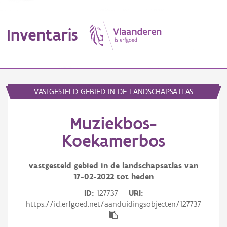
Inventaris
MENU
VASTGESTELD GEBIED IN DE LANDSCHAPSATLAS
Muziekbos-
Erfgoedobject
Koekamerbos
Aanduidingsobject
vastgesteld gebied in de landschapsatlas van
Waarneming
17-02-2022
tot heden
Thema
ID
127737
URI
https://id.erfgoed.net/aanduidingsobjecten/127737
Gebeurtenis