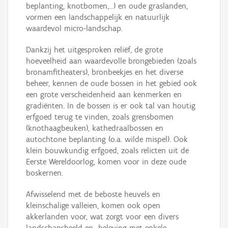
beplanting, knotbomen,…) en oude graslanden,
vormen een landschappelijk en natuurlijk
waardevol micro-landschap.
Dankzij het uitgesproken reliëf, de grote
hoeveelheid aan waardevolle brongebieden (zoals
bronamfitheaters), bronbeekjes en het diverse
beheer, kennen de oude bossen in het gebied ook
een grote verscheidenheid aan kenmerken en
gradiënten. In de bossen is er ook tal van houtig
erfgoed terug te vinden, zoals grensbomen
(knothaagbeuken), kathedraalbossen en
autochtone beplanting (o.a. wilde mispel). Ook
klein bouwkundig erfgoed, zoals relicten uit de
Eerste Wereldoorlog, komen voor in deze oude
boskernen.
Afwisselend met de beboste heuvels en
kleinschalige valleien, komen ook open
akkerlanden voor, wat zorgt voor een divers
landschapsbeeld en -beleving met enkele