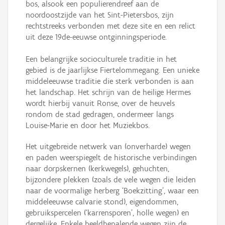
bos, alsook een populierendreef aan de
noordoostzijde van het Sint-Pietersbos, zijn
rechtstreeks verbonden met deze site en een relict
uit deze 19de-eeuwse ontginningsperiode.
Een belangrijke socioculturele traditie in het
gebied is de jaarlijkse Fiertelommegang. Een unieke
middeleeuwse traditie die sterk verbonden is aan
het landschap. Het schrijn van de heilige Hermes
wordt hierbij vanuit Ronse, over de heuvels
rondom de stad gedragen, ondermeer langs
Louise-Marie en door het Muziekbos.
Het uitgebreide netwerk van (onverharde) wegen
en paden weerspiegelt de historische verbindingen
naar dorpskernen (kerkwegels), gehuchten,
bijzondere plekken (zoals de vele wegen die leiden
naar de voormalige herberg ‘Boekzitting’, waar een
middeleeuwse calvarie stond), eigendommen,
gebruikspercelen (‘karrensporen’, holle wegen) en
dergelijke. Enkele beeldbepalende wegen zijn de