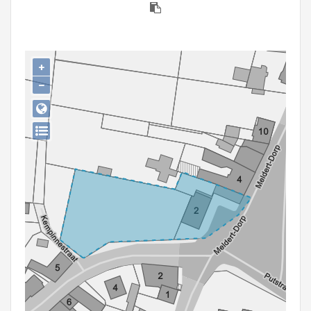
Persoon of collectief
Downloads
+
Hergebruik
−
Aanmelden