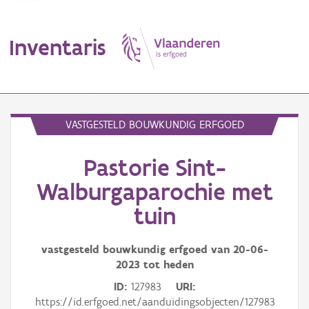
Inventaris
MENU
VASTGESTELD BOUWKUNDIG ERFGOED
Pastorie Sint-
Erfgoedobject
Walburgaparochie met
Aanduidingsobject
tuin
Waarneming
vastgesteld bouwkundig erfgoed van
20-06-
Thema
2023
tot heden
ID
127983
URI
Gebeurtenis
https://id.erfgoed.net/aanduidingsobjecten/127983