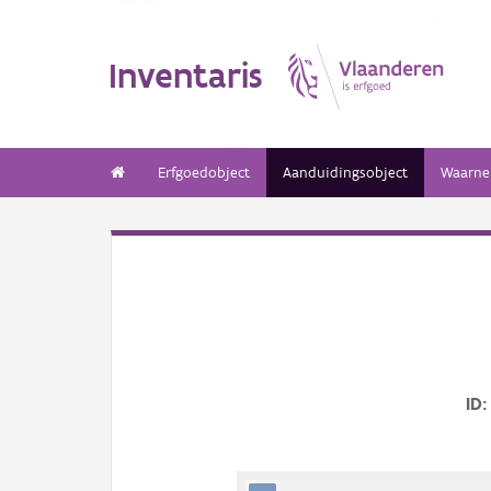
Inventaris
Erfgoedobject
Aanduidingsobject
Waarne
ID