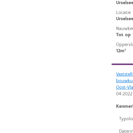
Urselse
Locatie
Urselse
Nauwkeu
Tot op
Oppervl
12m²
Vaststel
bouwkun
Oost-Vl
04-2022
Kenmer
Typolo
Dateri