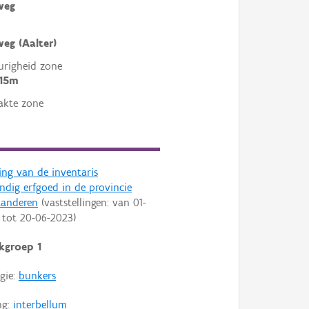
weg
weg (Aalter)
righeid zone
 15m
akte zone
ling van de inventaris
dig erfgoed in de provincie
aanderen
(vaststellingen: van
01-
tot
20-06-2023
)
kgroep 1
gie:
bunkers
ng:
interbellum