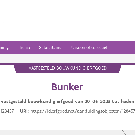
ming
Thema
Gebeurtenis
Persoon of collectief
VASTGESTELD BOUWKUNDIG ERFGOED
Bunker
vastgesteld bouwkundig erfgoed van
20-06-2023
tot heden
128457
URI
https://id.erfgoed.net/aanduidingsobjecten/12845