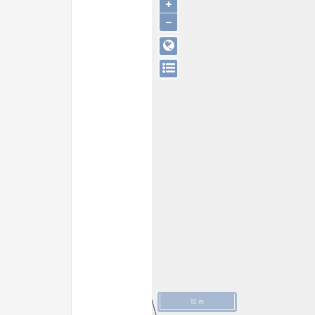
+
−
10 m