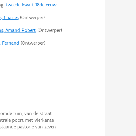
ng:
tweede kwart 18de eeuw
s, Charles
(Ontwerper)
ns, Amand Robert
(Ontwerper)
, Fernand
(Ontwerper)
oomde tuin, van de straat
ntrale poort met vierkante
jstaande pastorie van zeven