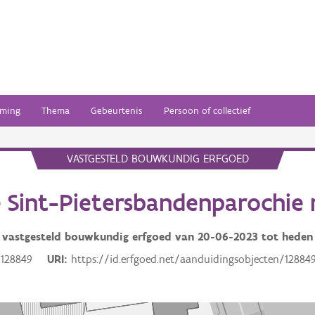
ming
Thema
Gebeurtenis
Persoon of collectief
VASTGESTELD BOUWKUNDIG ERFGOED
e Sint-Pietersbandenparochie 
vastgesteld bouwkundig erfgoed van
20-06-2023
tot heden
128849
URI
https://id.erfgoed.net/aanduidingsobjecten/12884