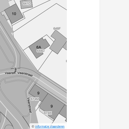
©
Informatie Vlaanderen