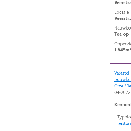
Veerstr
Locatie
Veerstra
Nauwkeu
Tot op
Oppervl
1 845m²
Vaststel
bouwkun
Oost-Vl
04-2022
Kenmer
Typolo
pastor