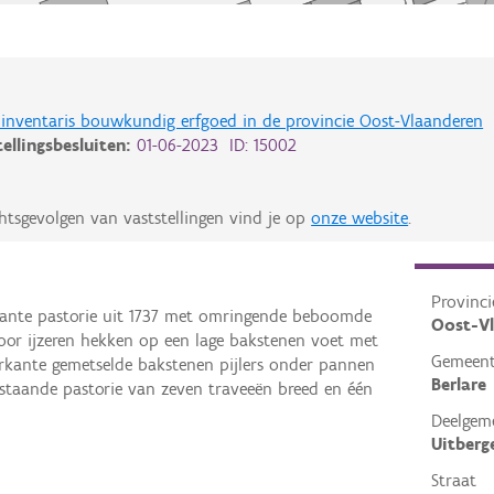
de inventaris bouwkundig erfgoed in de provincie Oost-Vlaanderen
tellingsbesluiten:
01-06-2023 ID: 15002
htsgevolgen van vaststellingen vind je op
onze website
.
Provinci
lante pastorie uit 1737 met omringende beboomde
Oost-V
door ijzeren hekken op een lage bakstenen voet met
Gemeen
erkante gemetselde bakstenen pijlers onder pannen
Berlare
ijstaande pastorie van zeven traveeën breed en één
Deelgem
Uitberg
Straat