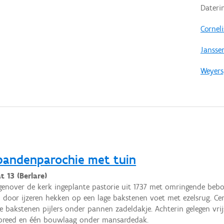
Dateri
Corneli
Jansse
Weyers
sbandenparochie met tuin
t 13 (Berlare)
genover de kerk ingeplante pastorie uit 1737 met omringende beb
n door ijzeren hekken op een lage bakstenen voet met ezelsrug. Ce
e bakstenen pijlers onder pannen zadeldakje. Achterin gelegen vri
 breed en één bouwlaag onder mansardedak.