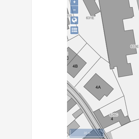
+
−
20 m