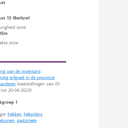
aat
at 13 (Berlare)
righeid zone
 15m
akte zone
ling van de inventaris
dig erfgoed in de provincie
aanderen
(vaststellingen: van
01-
tot
20-06-2023
)
kgroep 1
gie:
hekken
,
hekpijlers
,
ietuinen
,
pastorieën