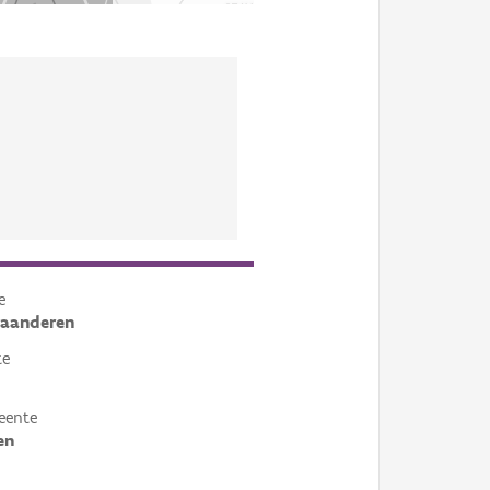
e
laanderen
te
eente
en