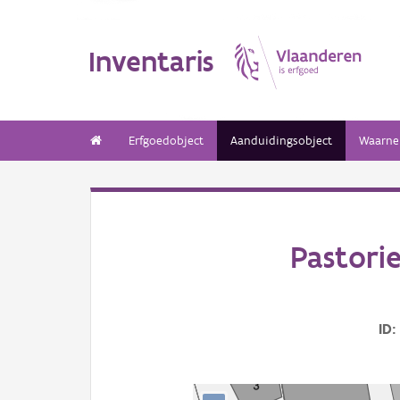
Inventaris
Erfgoedobject
Aanduidingsobject
Waarne
Pastori
ID