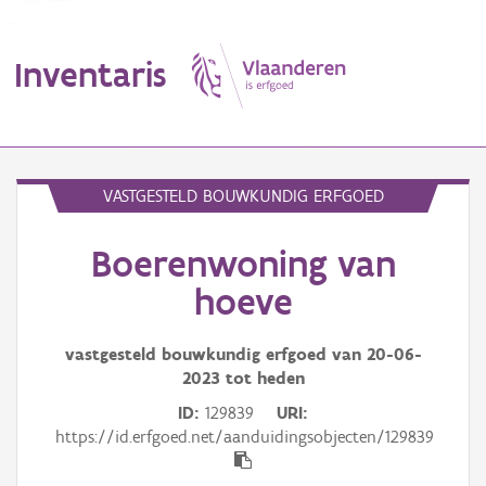
Inventaris
MENU
VASTGESTELD BOUWKUNDIG ERFGOED
Boerenwoning van
Erfgoedobject
hoeve
Aanduidingsobject
vastgesteld bouwkundig erfgoed van
20-06-
Waarneming
2023
tot heden
Thema
ID
129839
URI
https://id.erfgoed.net/aanduidingsobjecten/129839
Gebeurtenis