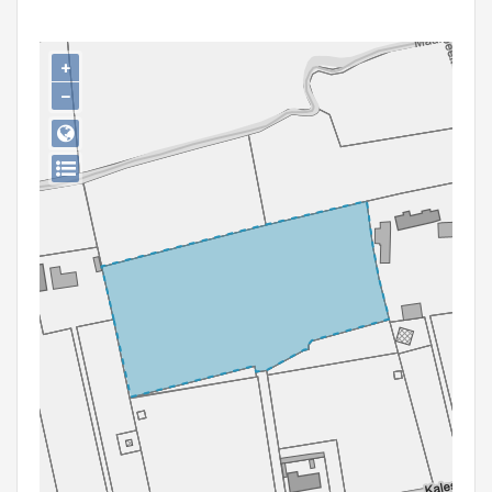
Persoon of collectief
Downloads
+
−
Hergebruik
Aanmelden