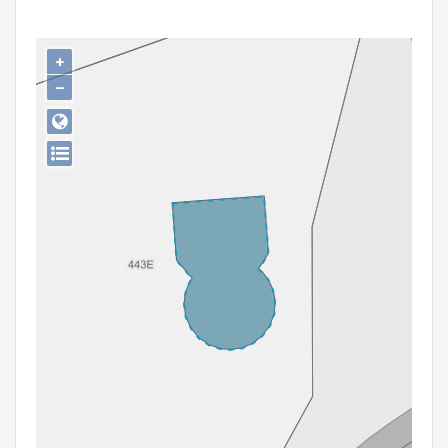
Persoon of collectief
Downloads
+
−
Hergebruik
Aanmelden