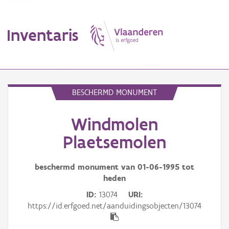
Inventaris
MENU
BESCHERMD MONUMENT
Windmolen
Erfgoedobject
Plaetsemolen
Aanduidingsobject
beschermd monument van
01-06-1995
tot
Waarneming
heden
Thema
ID
13074
URI
https://id.erfgoed.net/aanduidingsobjecten/13074
Gebeurtenis