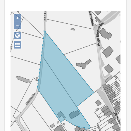
Persoon of collectief
Downloads
+
−
Hergebruik
Aanmelden