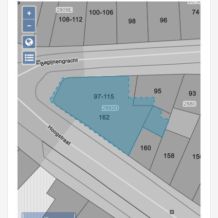
Persoon of collectief
+
−
Downloads
Hergebruik
Aanmelden