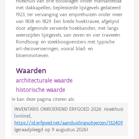
Hoekhuis van drie bouwlagen onder mansardedak
met dakkapellen; bepleisterde lijstgevels gedateerd
1923, ter vervanging van empirehuizen onder meer
van 1838 en 1829. Een brede hoektravee, afgelijnd
door afgeronde versierde hoekbanden, met langs
weerszijden lijstgevels, van zeven en vier traveeën.
Rondboog- en steekboogvensters met typische
art-decoversieringen, vooral blad- en
bloemmotieven.
Waarden
architecturale waarde
historische waarde
Je kan deze pagina citeren als:
INVENTARIS ONROEREND ERFGOED 2026:
Hoekhuis
[online],
https://id.erfgoed.net/aanduidingsobjecten/132409
(geraadpleegd op
9 augustus 2026
).