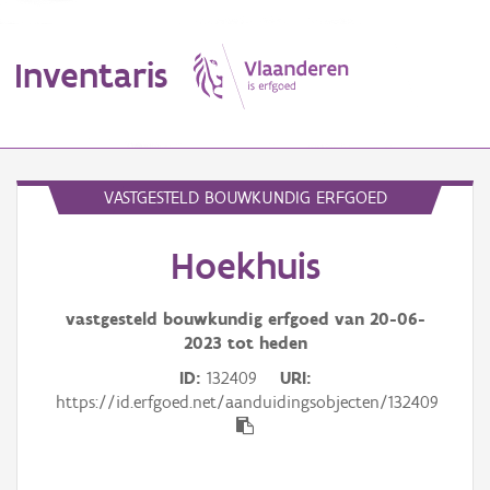
Inventaris
MENU
VASTGESTELD BOUWKUNDIG ERFGOED
Hoekhuis
Erfgoedobject
Aanduidingsobject
vastgesteld bouwkundig erfgoed van
20-06-
2023
tot heden
Waarneming
ID
132409
URI
https://id.erfgoed.net/aanduidingsobjecten/132409
Thema
Gebeurtenis