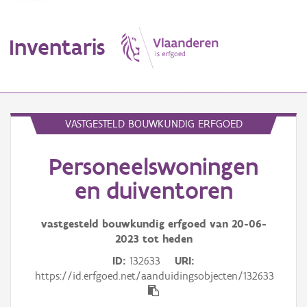
Inventaris
MENU
VASTGESTELD BOUWKUNDIG ERFGOED
Personeelswoningen
Erfgoedobject
en duiventoren
Aanduidingsobject
vastgesteld bouwkundig erfgoed van
20-06-
Waarneming
2023
tot heden
Thema
ID
132633
URI
https://id.erfgoed.net/aanduidingsobjecten/132633
Gebeurtenis