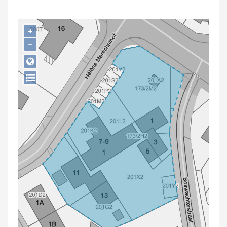
Persoon of collectief
Downloads
+
−
Hergebruik
Aanmelden