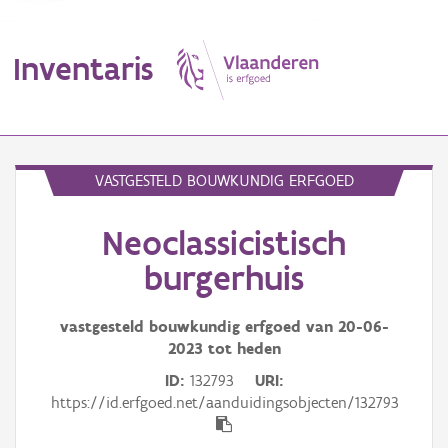
Inventaris
MENU
VASTGESTELD BOUWKUNDIG ERFGOED
Neoclassicistisch
Erfgoedobject
burgerhuis
Aanduidingsobject
vastgesteld bouwkundig erfgoed van
20-06-
Waarneming
2023
tot heden
Thema
ID
132793
URI
https://id.erfgoed.net/aanduidingsobjecten/132793
Gebeurtenis