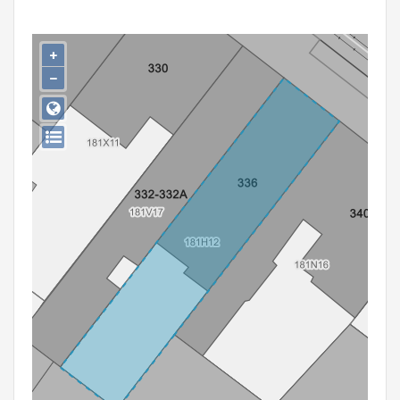
Persoon of collectief
Downloads
+
−
Hergebruik
Aanmelden