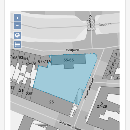
Persoon of collectief
Downloads
+
−
Hergebruik
Aanmelden