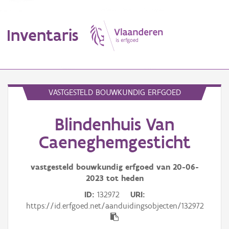
Inventaris
MENU
VASTGESTELD BOUWKUNDIG ERFGOED
Blindenhuis Van
Erfgoedobject
Caeneghemgesticht
Aanduidingsobject
vastgesteld bouwkundig erfgoed van
20-06-
Waarneming
2023
tot heden
Thema
ID
132972
URI
https://id.erfgoed.net/aanduidingsobjecten/132972
Gebeurtenis