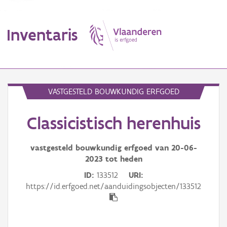
Inventaris
MENU
VASTGESTELD BOUWKUNDIG ERFGOED
Classicistisch herenhuis
Erfgoedobject
Aanduidingsobject
vastgesteld bouwkundig erfgoed van
20-06-
2023
tot heden
Waarneming
ID
133512
URI
https://id.erfgoed.net/aanduidingsobjecten/133512
Thema
Gebeurtenis