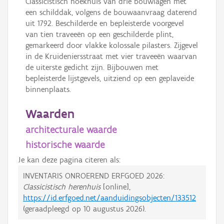
Classicistisch hoekhuis van drie bouwlagen met
een schilddak, volgens de bouwaanvraag daterend
uit 1792. Beschilderde en bepleisterde voorgevel
van tien traveeën op een geschilderde plint,
gemarkeerd door vlakke kolossale pilasters. Zijgevel
in de Kruideniersstraat met vier traveeën waarvan
de uiterste gedicht zijn. Bijbouwen met
bepleisterde lijstgevels, uitziend op een geplaveide
binnenplaats.
Waarden
architecturale waarde
historische waarde
Je kan deze pagina citeren als:
INVENTARIS ONROEREND ERFGOED 2026:
Classicistisch herenhuis
[online],
https://id.erfgoed.net/aanduidingsobjecten/133512
(geraadpleegd op
10 augustus 2026
).