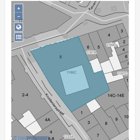
Persoon of collectief
+
−
Downloads
Hergebruik
Aanmelden