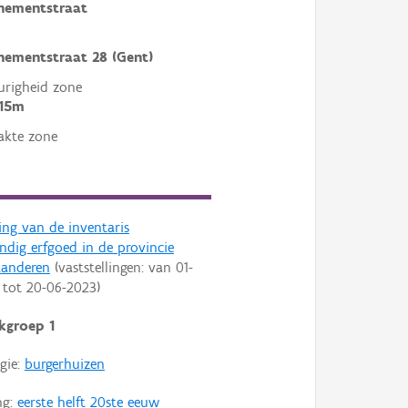
nementstraat
ementstraat 28 (Gent)
righeid zone
 15m
akte zone
ling van de inventaris
dig erfgoed in de provincie
aanderen
(vaststellingen: van
01-
tot
20-06-2023
)
kgroep 1
gie:
burgerhuizen
ng:
eerste helft 20ste eeuw