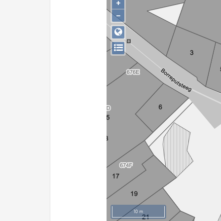
+
−
10 m