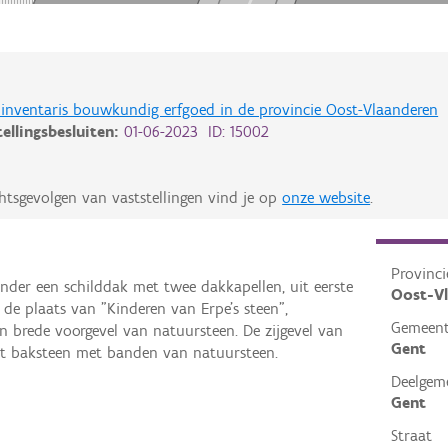
de inventaris bouwkundig erfgoed in de provincie Oost-Vlaanderen
tellingsbesluiten:
01-06-2023 ID: 15002
htsgevolgen van vaststellingen vind je op
onze website
.
Provinci
der een schilddak met twee dakkapellen, uit eerste
Oost-V
e plaats van "Kinderen van Erpe's steen",
Gemeen
ën brede voorgevel van natuursteen. De zijgevel van
Gent
it baksteen met banden van natuursteen.
Deelgem
Gent
Straat