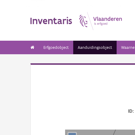
Inventaris
Erfgoedobject
Aanduidingsobject
Waarne
ID