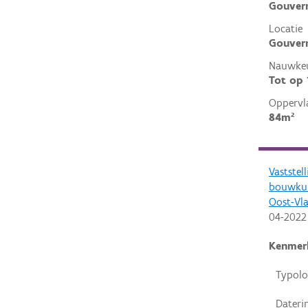
Gouver
Locatie
Gouvern
Nauwkeu
Tot op
Oppervl
84m²
Vaststel
bouwkun
Oost-Vl
04-2022
Kenmer
Typolo
Dateri