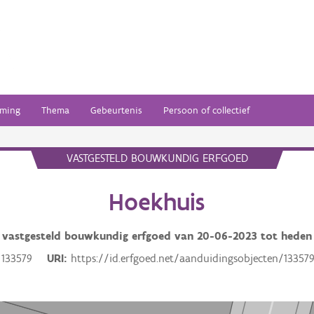
ming
Thema
Gebeurtenis
Persoon of collectief
VASTGESTELD BOUWKUNDIG ERFGOED
Hoekhuis
vastgesteld bouwkundig erfgoed van
20-06-2023
tot heden
133579
URI
https://id.erfgoed.net/aanduidingsobjecten/13357