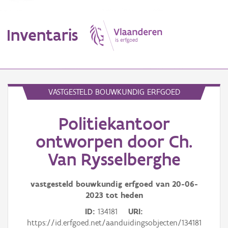
Inventaris
MENU
VASTGESTELD BOUWKUNDIG ERFGOED
Politiekantoor
Erfgoedobject
ontworpen door Ch.
Aanduidingsobject
Van Rysselberghe
Waarneming
vastgesteld bouwkundig erfgoed van
20-06-
Thema
2023
tot heden
ID
134181
URI
Gebeurtenis
https://id.erfgoed.net/aanduidingsobjecten/134181