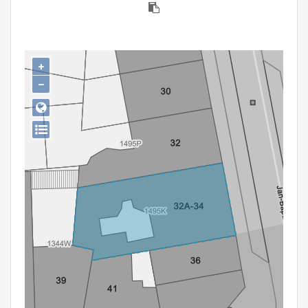
Persoon of collectief
Downloads
+
Hergebruik
−
Aanmelden