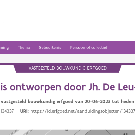
ming
Thema
Gebeurtenis
Persoon of collectief
VASTGESTELD BOUWKUNDIG ERFGOED
is ontworpen door Jh. De Leu
vastgesteld bouwkundig erfgoed van
20-06-2023
tot heden
134337
URI
https://id.erfgoed.net/aanduidingsobjecten/13433