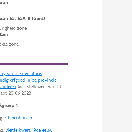
laan
laan 52, 52A-B (Gent)
righeid zone
 15m
akte zone
ling van de inventaris
dig erfgoed in de provincie
aanderen
(vaststellingen: van
01-
tot
20-06-2023
)
kgroep 1
gie:
herenhuizen
ng:
vierde kwart 19de eeuw