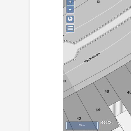
+
−
10 m