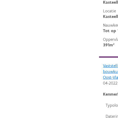
Kasteel
Locatie
Kasteel
Nauwkeu
Tot op
Oppervl
391m²
Vaststel
bouwkun
Oost-Vl
04-2022
Kenmer
Typolo
Dateri