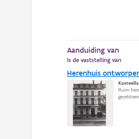
Aanduiding van
Is de vaststelling van
Herenhuis ontworpen
Kasteell
Ruim here
gevelstee