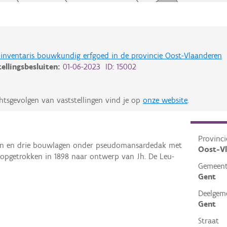
de inventaris bouwkundig erfgoed in de provincie Oost-Vlaanderen
tellingsbesluiten:
01-06-2023 ID: 15002
htsgevolgen van vaststellingen vind je op
onze website
.
Provinci
eën en drie bouwlagen onder pseudomansardedak met
Oost-V
n opgetrokken in 1898 naar ontwerp van Jh. De Leu-
Gemeen
Gent
Deelgem
Gent
Straat