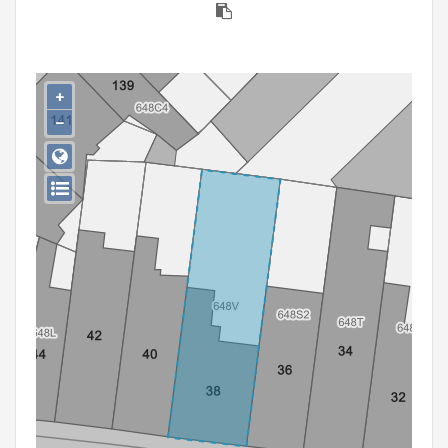
Persoon of collectief
Downloads
+
Hergebruik
−
Aanmelden