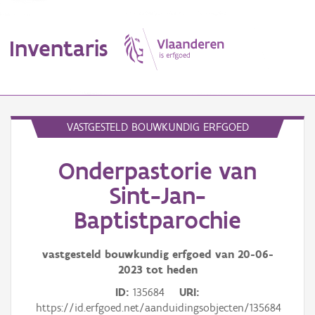
Inventaris
MENU
VASTGESTELD BOUWKUNDIG ERFGOED
Onderpastorie van
Erfgoedobject
Sint-Jan-
Aanduidingsobject
Baptistparochie
Waarneming
vastgesteld bouwkundig erfgoed van
20-06-
Thema
2023
tot heden
ID
135684
URI
Gebeurtenis
https://id.erfgoed.net/aanduidingsobjecten/135684