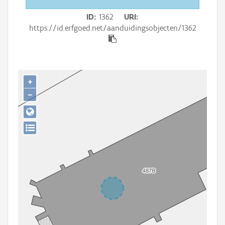
Persoon of collectief
ID
1362
URI
Downloads
https://id.erfgoed.net/aanduidingsobjecten/1362
Hergebruik
Aanmelden
+
−