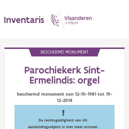
Inventaris
MENU
BESCHERMD MONUMENT
Parochiekerk Sint-
Erfgoedobject
Ermelindis: orgel
Aanduidingsobject
beschermd monument van
12-10-1981
tot
19-
Waarneming
12-2014
Thema
Gebeurtenis
De rechtsgeldigheid van dit
aanduidingsobject is niet meer actueel.