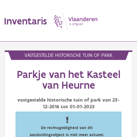
Inventaris
MENU
VASTGESTELDE HISTORISCHE TUIN OF PARK
Parkje van het Kasteel
Erfgoedobject
van Heurne
Aanduidingsobject
vastgestelde historische tuin of park van
23-
Waarneming
12-2016
tot
01-01-2023
Thema
Gebeurtenis
De rechtsgeldigheid van dit
aanduidingsobject is niet meer actueel.