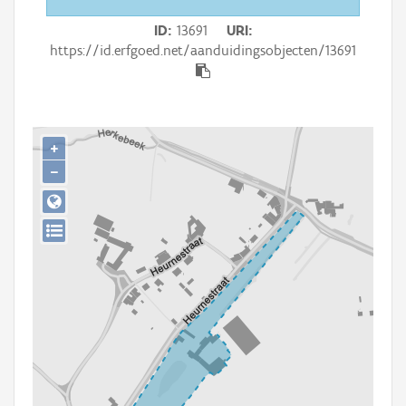
Persoon of collectief
ID
13691
URI
Downloads
https://id.erfgoed.net/aanduidingsobjecten/13691
Hergebruik
Aanmelden
+
−