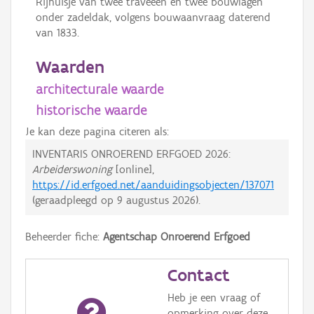
Rijhuisje van twee traveeën en twee bouwlagen
onder zadeldak, volgens bouwaanvraag daterend
van 1833.
Waarden
architecturale waarde
historische waarde
Je kan deze pagina citeren als:
INVENTARIS ONROEREND ERFGOED 2026:
Arbeiderswoning
[online],
https://id.erfgoed.net/aanduidingsobjecten/137071
(geraadpleegd op
9 augustus 2026
).
Beheerder fiche:
Agentschap Onroerend Erfgoed
Contact
Heb je een vraag of
opmerking over deze