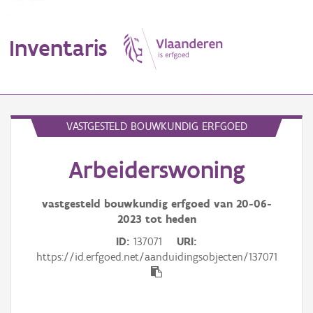
Inventaris
MENU
VASTGESTELD BOUWKUNDIG ERFGOED
Arbeiderswoning
Erfgoedobject
Aanduidingsobject
vastgesteld bouwkundig erfgoed van
20-06-
2023
tot heden
Waarneming
ID
137071
URI
https://id.erfgoed.net/aanduidingsobjecten/137071
Thema
Gebeurtenis