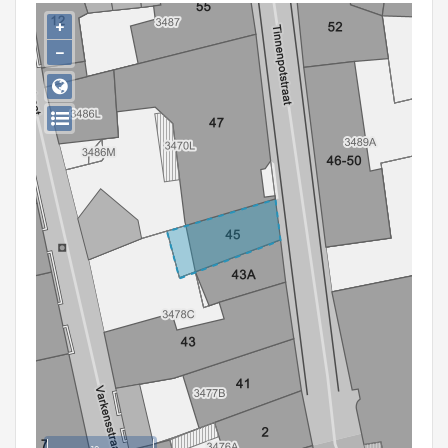
Persoon of collectief
+
−
Downloads
Hergebruik
Aanmelden