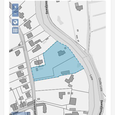
Persoon of collectief
+
−
Downloads
Hergebruik
Aanmelden