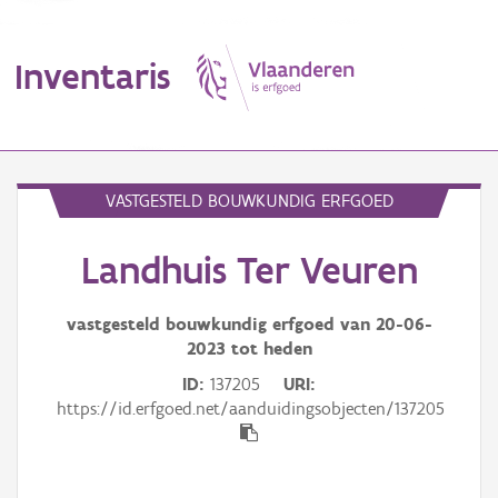
Inventaris
MENU
VASTGESTELD BOUWKUNDIG ERFGOED
Landhuis Ter Veuren
Erfgoedobject
Aanduidingsobject
vastgesteld bouwkundig erfgoed van
20-06-
2023
tot heden
Waarneming
ID
137205
URI
https://id.erfgoed.net/aanduidingsobjecten/137205
Thema
Gebeurtenis