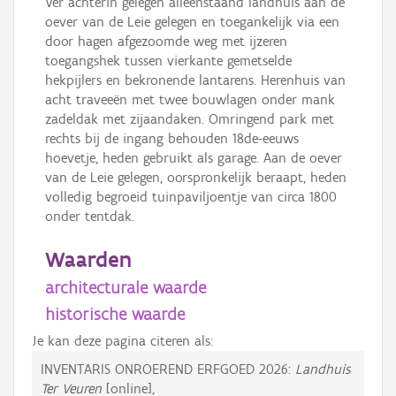
Ver achterin gelegen alleenstaand landhuis aan de
oever van de Leie gelegen en toegankelijk via een
door hagen afgezoomde weg met ijzeren
toegangshek tussen vierkante gemetselde
hekpijlers en bekronende lantarens. Herenhuis van
acht traveeën met twee bouwlagen onder mank
zadeldak met zijaandaken. Omringend park met
rechts bij de ingang behouden 18de-eeuws
hoevetje, heden gebruikt als garage. Aan de oever
van de Leie gelegen, oorspronkelijk beraapt, heden
volledig begroeid tuinpaviljoentje van circa 1800
onder tentdak.
Waarden
architecturale waarde
historische waarde
Je kan deze pagina citeren als:
INVENTARIS ONROEREND ERFGOED 2026:
Landhuis
Ter Veuren
[online],