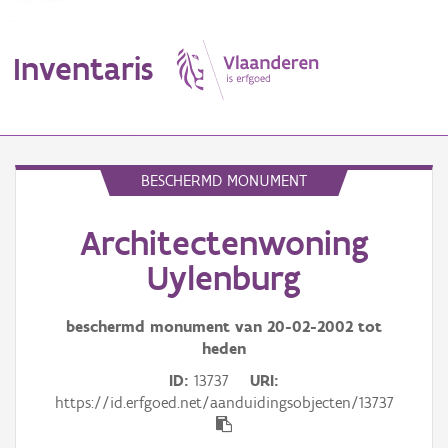
Inventaris
MENU
BESCHERMD MONUMENT
Architectenwoning
Erfgoedobject
Uylenburg
Aanduidingsobject
beschermd monument van
20-02-2002
tot
Waarneming
heden
Thema
ID
13737
URI
https://id.erfgoed.net/aanduidingsobjecten/13737
Gebeurtenis