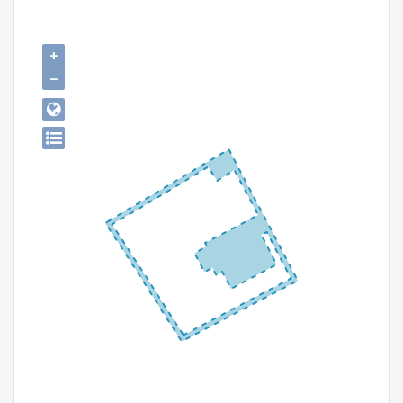
Persoon of collectief
Downloads
+
−
Hergebruik
Aanmelden