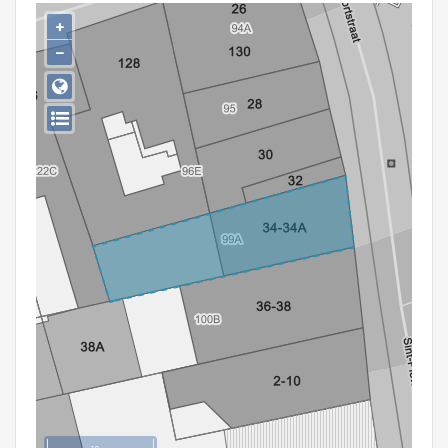
Persoon of collectief
+
−
Downloads
Hergebruik
Aanmelden