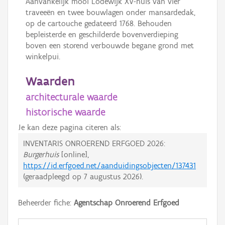
Aanvankelijk mooi Lodewijk XV-huis van vier
traveeën en twee bouwlagen onder mansardedak,
op de cartouche gedateerd 1768. Behouden
bepleisterde en geschilderde bovenverdieping
boven een storend verbouwde begane grond met
winkelpui.
Waarden
architecturale waarde
historische waarde
Je kan deze pagina citeren als:
INVENTARIS ONROEREND ERFGOED 2026:
Burgerhuis
[online],
https://id.erfgoed.net/aanduidingsobjecten/137431
(geraadpleegd op
7 augustus 2026
).
Beheerder fiche:
Agentschap Onroerend Erfgoed