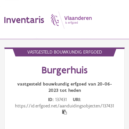
Inventaris
MENU
VASTGESTELD BOUWKUNDIG ERFGOED
Burgerhuis
Erfgoedobject
Aanduidingsobject
vastgesteld bouwkundig erfgoed van
20-06-
2023
tot heden
Waarneming
ID
137431
URI
https://id.erfgoed.net/aanduidingsobjecten/137431
Thema
Gebeurtenis